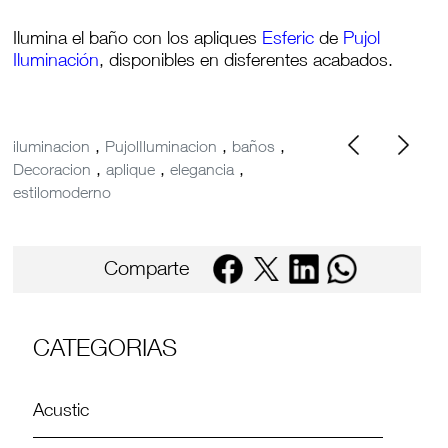
Ilumina el baño con los apliques
Esferic
de
Pujol
Iluminación
, disponibles en disferentes acabados.
,
,
,
iluminacion
PujolIluminacion
baños
,
,
,
Decoracion
aplique
elegancia
estilomoderno
Comparte
CATEGORIAS
Acustic