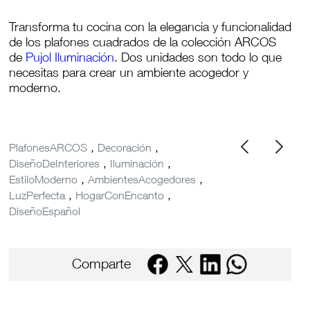
Transforma tu cocina con la elegancia y funcionalidad
de los plafones cuadrados de la colección ARCOS
de
Pujol Iluminación
. Dos unidades son todo lo que
necesitas para crear un ambiente acogedor y
moderno.
,
,
PlafonesARCOS
Decoración
,
,
DiseñoDeInteriores
Iluminación
,
,
EstiloModerno
AmbientesAcogedores
,
,
LuzPerfecta
HogarConEncanto
DiseñoEspañol
Comparte