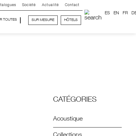
talogues
Société
Actualité
Contact
ES
EN
FR
D
IR TOUTES
SUR MESURE
HÔTELS
CATÉGORIES
Acoustique
Collections