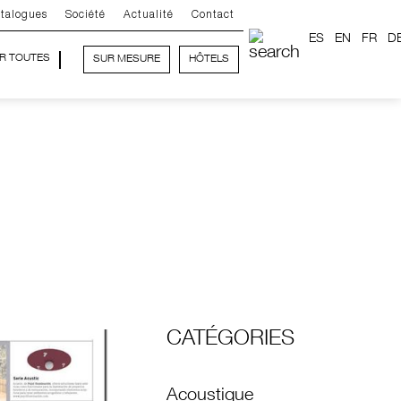
talogues
Société
Actualité
Contact
ES
EN
FR
D
IR TOUTES
SUR MESURE
HÔTELS
CATÉGORIES
Acoustique