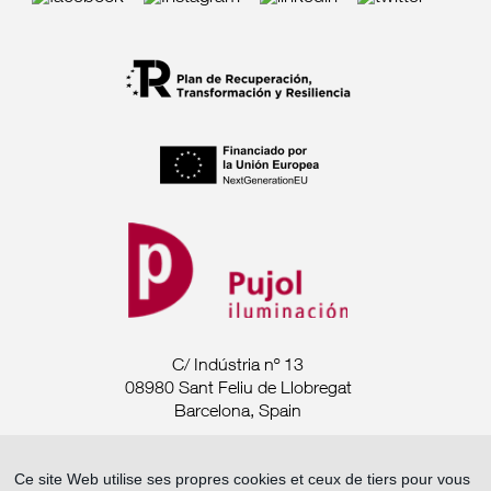
C/ Indústria nº 13
08980 Sant Feliu de Llobregat
Barcelona, Spain
Tel. +34 93 685 7880
Ce site Web utilise ses propres cookies et ceux de tiers pour vous