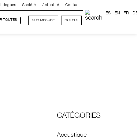
talogues
Société
Actualité
Contact
ES
EN
FR
D
IR TOUTES
SUR MESURE
HÔTELS
CATÉGORIES
Acoustique