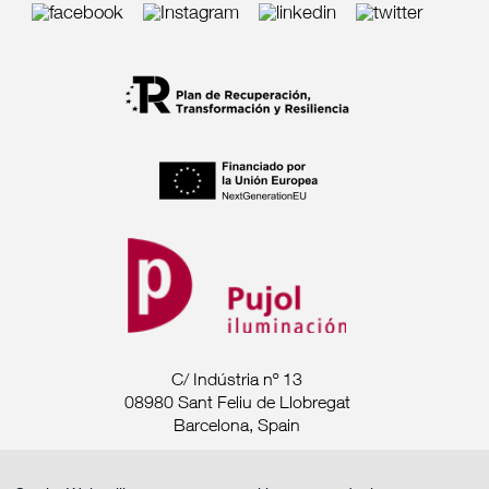
C/ Indústria nº 13
08980 Sant Feliu de Llobregat
Barcelona, Spain
Tel. +34 93 685 7880