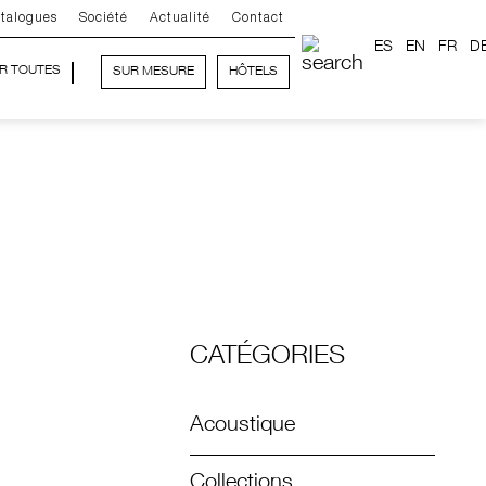
talogues
Société
Actualité
Contact
ES
EN
FR
D
IR TOUTES
SUR MESURE
HÔTELS
CATÉGORIES
Acoustique
Collections