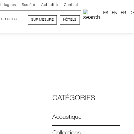
talogues
Société
Actualité
Contact
ES
EN
FR
D
IR TOUTES
SUR MESURE
HÔTELS
CATÉGORIES
Acoustique
Collections