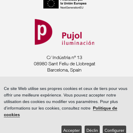
C/ Indústria nº 13
08980 Sant Feliu de Llobregat
Barcelona, Spain
Tel. +34 93 685 7880
Ce site Web utilise ses propres cookies et ceux de tiers pour vous
offrir une meilleure expérience. Vous pouvez accepter notre
export@pujoliluminacion.com
utilisation des cookies ou modifier vos paramètres. Pour plus
d'informations sur les cookies, consultez notre
Politique de
Mentions légales ·
cookies
Politique de confidentialité ·
Politique de cookies
Accepter
Déclin
Configurer