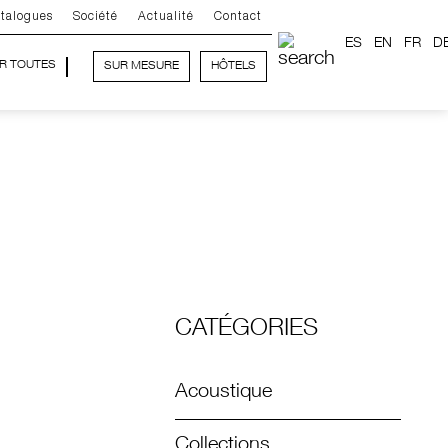
talogues
Société
Actualité
Contact
ES
EN
FR
D
IR TOUTES
SUR MESURE
HÔTELS
CATÉGORIES
Acoustique
Collections