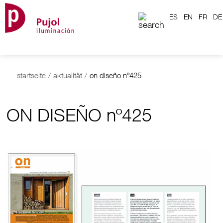
ES
EN
FR
DE
startseite
/
aktualität
/
on diseño nº425
ON DISEÑO nº425