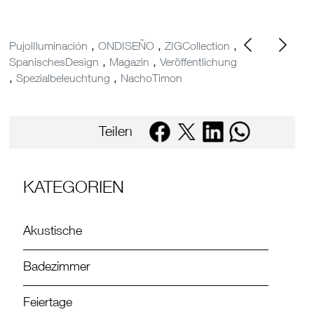
,
,
,
PujolIluminación
ONDISEÑO
ZIGCollection
,
,
SpanischesDesign
Magazin
Veröffentlichung
,
,
Spezialbeleuchtung
NachoTimon
Teilen
KATEGORIEN
Akustische
Badezimmer
Feiertage