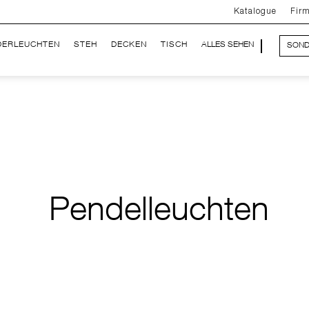
Katalogue
Fir
DERLEUCHTEN
STEH
DECKEN
TISCH
ALLES SEHEN
SOND
Pendelleuchten
APOLO