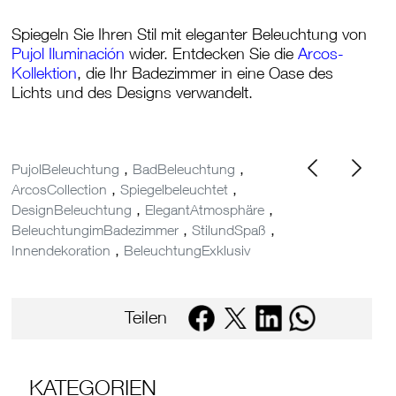
Spiegeln Sie Ihren Stil mit eleganter Beleuchtung von
Pujol Iluminación
wider
. Entdecken Sie die
Arcos-
Kollektion
, die Ihr Badezimmer in eine Oase des
Lichts und des Designs verwandelt.
,
,
PujolBeleuchtung
BadBeleuchtung
,
,
ArcosCollection
Spiegelbeleuchtet
,
,
DesignBeleuchtung
ElegantAtmosphäre
,
,
BeleuchtungimBadezimmer
StilundSpaß
,
Innendekoration
BeleuchtungExklusiv
Teilen
KATEGORIEN