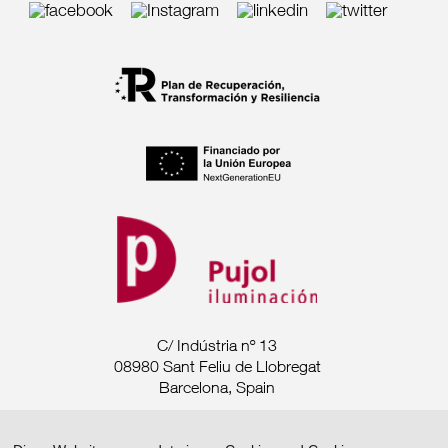
C/ Indústria nº 13
08980 Sant Feliu de Llobregat
Barcelona, Spain
Tel. +34 93 685 7880