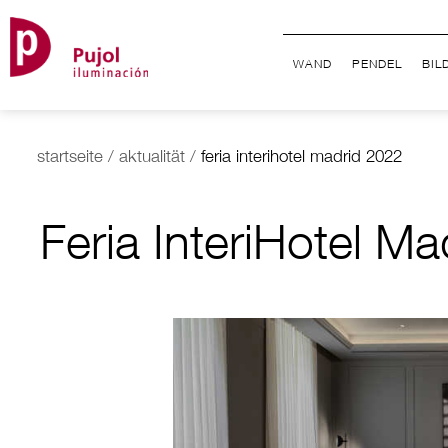
WAND
PENDEL
BIL
startseite
/
aktualität
/
feria interihotel madrid 2022
Feria InteriHotel M