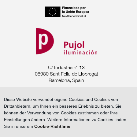
C/ Indústria nº 13
08980 Sant Feliu de Llobregat
Barcelona, Spain
Tel. +34 93 685 7880
Diese Website verwendet eigene Cookies und Cookies von
Drittanbietern, um Ihnen ein besseres Erlebnis zu bieten. Sie
export@pujoliluminacion.com
können der Verwendung von Cookies zustimmen oder Ihre
Einstellungen ändern. Weitere Informationen zu Cookies finden
Rechtliche Mitteilung ·
Sie in unserem
Cookie-Richtlinie
Datenschutzrichtlinie ·