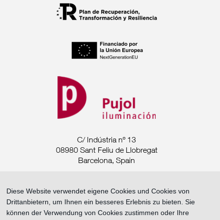
C/ Indústria nº 13
08980 Sant Feliu de Llobregat
Barcelona, Spain
Tel. +34 93 685 7880
Diese Website verwendet eigene Cookies und Cookies von
Drittanbietern, um Ihnen ein besseres Erlebnis zu bieten. Sie
export@pujoliluminacion.com
können der Verwendung von Cookies zustimmen oder Ihre