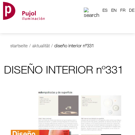
ES
EN
FR
DE
startseite
/
aktualität
/
diseño interior nº331
DISEÑO INTERIOR nº331