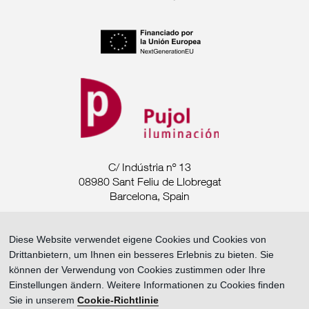
C/ Indústria nº 13
08980 Sant Feliu de Llobregat
Barcelona, Spain
Tel. +34 93 685 7880
Diese Website verwendet eigene Cookies und Cookies von
Drittanbietern, um Ihnen ein besseres Erlebnis zu bieten. Sie
export@pujoliluminacion.com
können der Verwendung von Cookies zustimmen oder Ihre
Einstellungen ändern. Weitere Informationen zu Cookies finden
Rechtliche Mitteilung ·
Sie in unserem
Cookie-Richtlinie