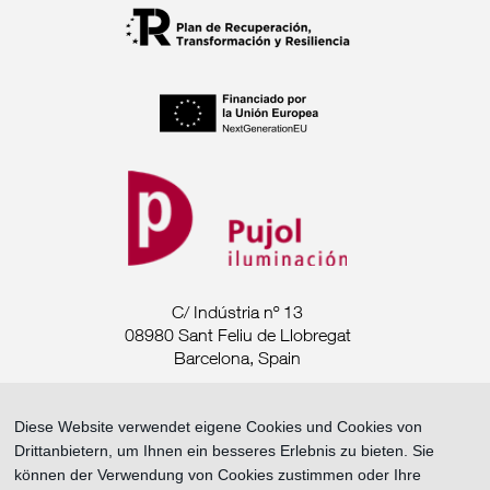
C/ Indústria nº 13
08980 Sant Feliu de Llobregat
Barcelona, Spain
Tel. +34 93 685 7880
Diese Website verwendet eigene Cookies und Cookies von
Drittanbietern, um Ihnen ein besseres Erlebnis zu bieten. Sie
export@pujoliluminacion.com
können der Verwendung von Cookies zustimmen oder Ihre