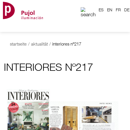
ES
EN
FR
DE
startseite
/
aktualität
/
interiores nº217
INTERIORES Nº217