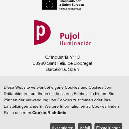
C/ Indústria nº 13
08980 Sant Feliu de Llobregat
Barcelona, Spain
Tel. +34 93 685 7880
Diese Website verwendet eigene Cookies und Cookies von
Drittanbietern, um Ihnen ein besseres Erlebnis zu bieten. Sie
export@pujoliluminacion.com
können der Verwendung von Cookies zustimmen oder Ihre
Einstellungen ändern. Weitere Informationen zu Cookies finden
Rechtliche Mitteilung ·
Sie in unserem
Cookie-Richtlinie
Datenschutzrichtlinie ·
Cookie-Richtlinie
Akzeptieren
Abfall
Einstellungen