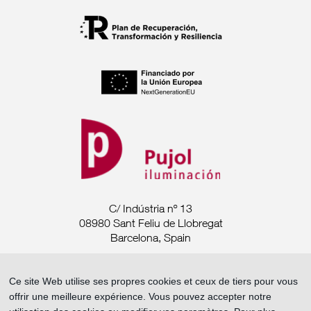
C/ Indústria nº 13
08980 Sant Feliu de Llobregat
Barcelona, Spain
Tel. +34 93 685 7880
Ce site Web utilise ses propres cookies et ceux de tiers pour vous
offrir une meilleure expérience. Vous pouvez accepter notre
export@pujoliluminacion.com