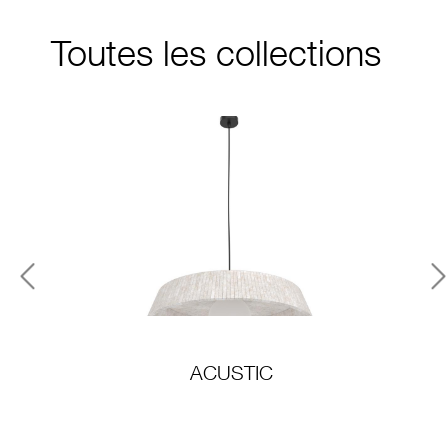
Toutes les collections
Previous
N
ACUSTIC
A