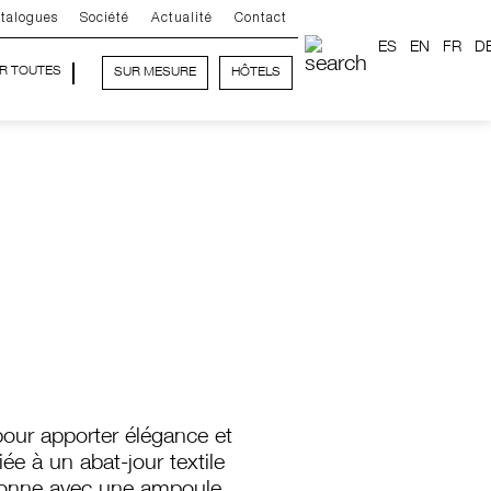
talogues
Société
Actualité
Contact
ES
EN
FR
D
IR TOUTES
SUR MESURE
HÔTELS
our apporter élégance et
ée à un abat-jour textile