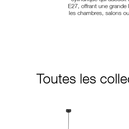
cylindrique qui adouci
E27, offrant une grande l
les chambres, salons ou 
A-892
Toutes les colle