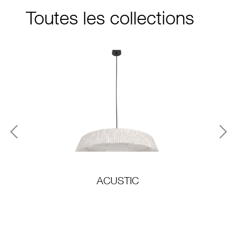
Toutes les collections
Previous
N
ACUSTIC
A