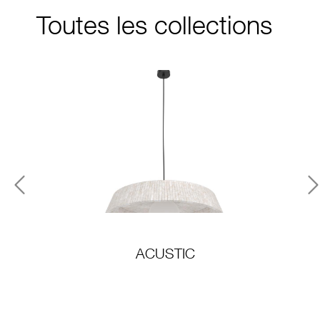
Toutes les collections
Previous
N
ACUSTIC
A