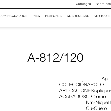
Catálogos
Sobre nos
ILUMINACUADROS
PIES
PLAFONES
SOBREMESAS
VER TODAS
A-812/120
Apli
COLECCIÓN
APOLO
APLICACIONES
Aplique
ACABADOS
C-Cromo
Nm-Niquel 
Cu-Cuero