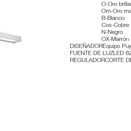
O-Oro brilla
Om-Oro ma
B-Blanco
Cos-Cobre 
N-Negro
OX-Marrón 
DISEÑADOR
Equipo Puj
FUENTE DE LUZ
LED 62
REGULADOR
CORTE D