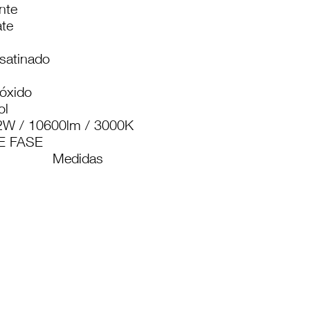
nte
te
satinado
óxido
ol
W / 10600lm / 3000K
E FASE
Medidas