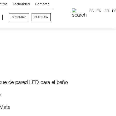
otros
Actualidad
Contacto
ES
EN
FR
D
A MEDIDA
HOTELES
que de pared LED para el baño
s
Mate