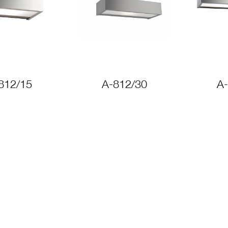
812/15
A-812/30
A-