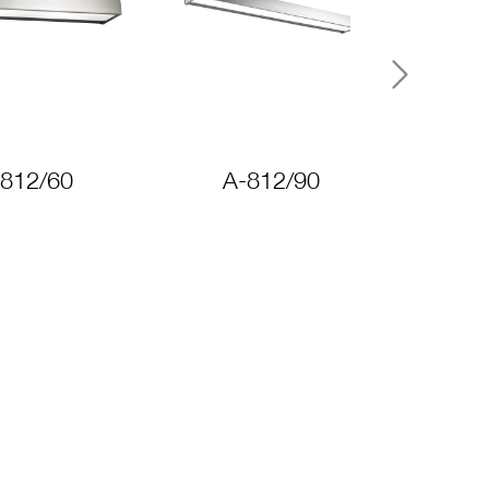
Next
812/60
A-812/90
A-