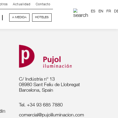
otros
Actualidad
Contacto
ES
EN
FR
D
A MEDIDA
HOTELES
C/ Indústria nº 13
08980 Sant Feliu de Llobregat
Barcelona, Spain
Tel. +34 93 685 7880
comercial@pujoliluminacion.com