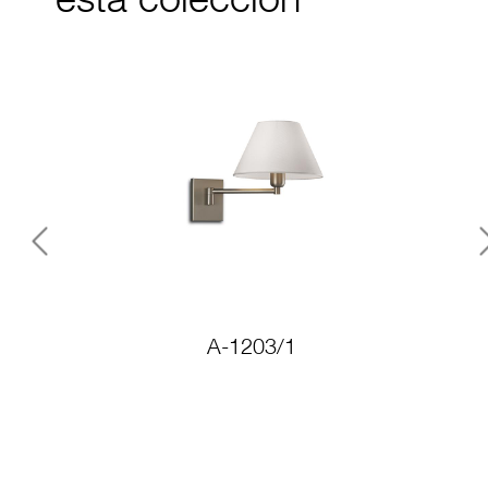
esta colección
Previous
A-1203/1
A-1