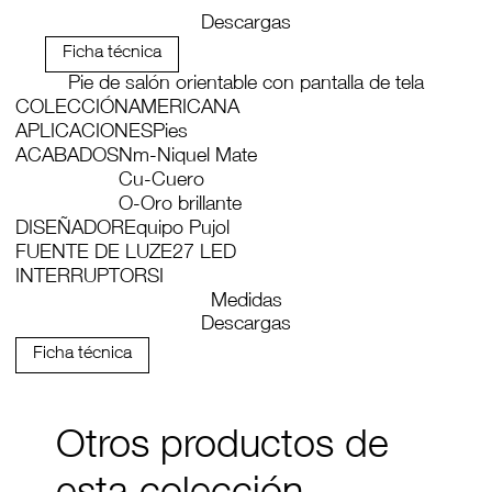
Descargas
Ficha técnica
Pie de salón orientable con pantalla de tela
COLECCIÓN
AMERICANA
APLICACIONES
Pies
ACABADOS
Nm-Niquel Mate
Cu-Cuero
O-Oro brillante
DISEÑADOR
Equipo Pujol
FUENTE DE LUZ
E27 LED
INTERRUPTOR
SI
Medidas
Descargas
Ficha técnica
Otros productos de