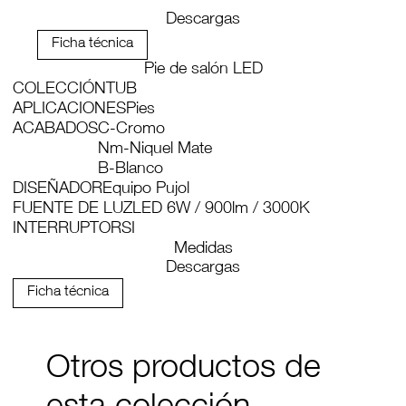
Descargas
Ficha técnica
Pie de salón LED
COLECCIÓN
TUB
APLICACIONES
Pies
ACABADOS
C-Cromo
Nm-Niquel Mate
B-Blanco
DISEÑADOR
Equipo Pujol
FUENTE DE LUZ
LED 6W / 900lm / 3000K
INTERRUPTOR
SI
Medidas
Descargas
Ficha técnica
Otros productos de