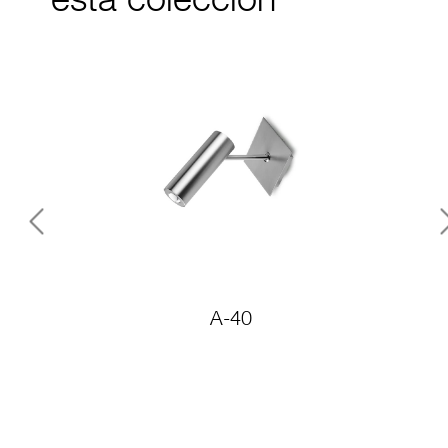
esta colección
Previous
A-40
P