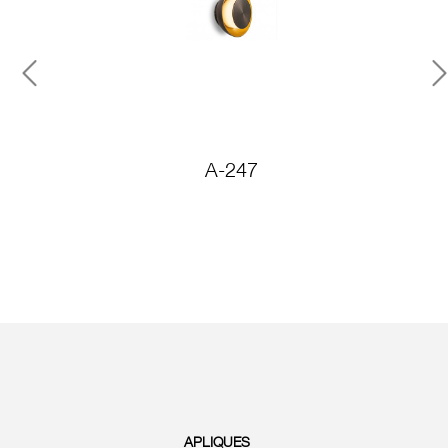
Previous
N
A-247
A
APLIQUES