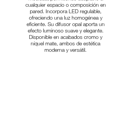
cualquier espacio o composición en
pared. Incorpora LED regulable,
ofreciendo una luz homogénea y
eficiente. Su difusor opal aporta un
efecto luminoso suave y elegante.
Disponible en acabados cromo y
níquel mate, ambos de estética
moderna y versátil.
A-869/120
A-869/15
A-869/40
A-869/60
A-869/90