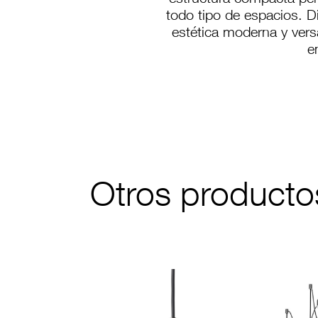
estructura compacta per
todo tipo de espacios. D
estética moderna y versá
e
C-197/13
Otros producto