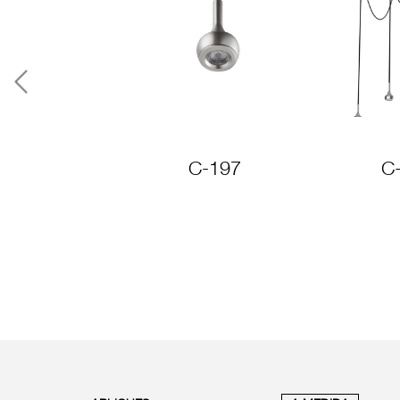
Previous
C-197
C