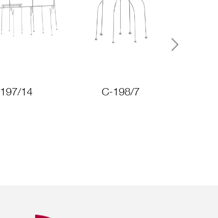
Next
197/14
C-198/7
C