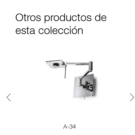
Otros productos de
esta colección
Previous
N
A-34
A