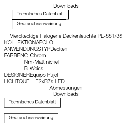
Downloads
Technisches Datenblatt
Gebrauchsanweisung
Vierckeckige Halogene Deckenleuchte PL-881/35
KOLLEKTION
APOLO
ANWENDUNGSTYP
Decken
FARBEN
C-Chrom
Nm-Matt nickel
B-Weiss
DESIGNER
Equipo Pujol
LICHTQUELLE
2xR7s LED
Abmessungen
Downloads
Technisches Datenblatt
Gebrauchsanweisung