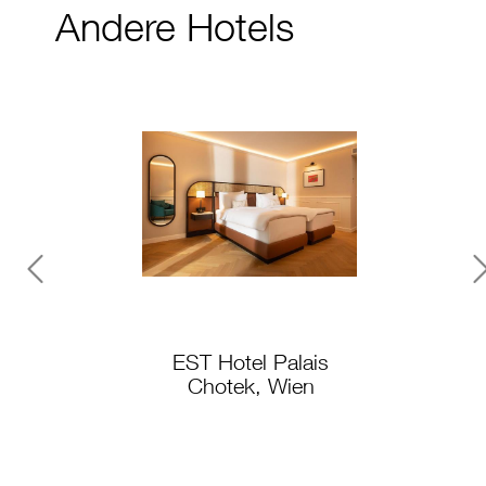
Andere Hotels
Previous
EST Hotel Palais
Kozmo Hot
Chotek, Wien
Spa, 