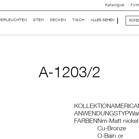
Katalogue
Fir
DERLEUCHTEN
STEH
DECKEN
TISCH
ALLES SEHEN
SOND
A-1203/2
KOLLEKTION
AMERICA
ANWENDUNGSTYP
Wa
FARBEN
Nm-Matt nickel
Cu-Bronze
O-Bain or