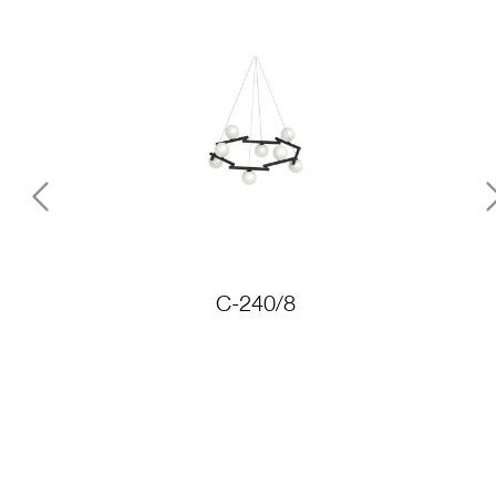
Previous
C-240/8
C-