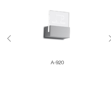
Previous
A-920
A