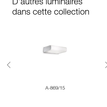
D'autres luminaires
dans cette collection
Previous
A-869/15
A-8