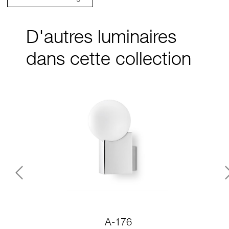
D'autres luminaires
dans cette collection
Previous
A-176
PL-1