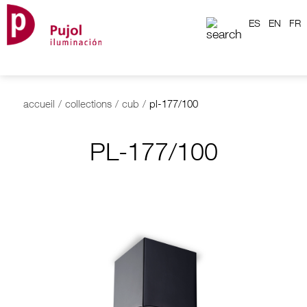
ES
EN
FR
accueil
/
collections
/
cub
/
pl-177/100
PL-177/100