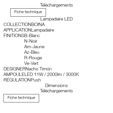
Téléchargements
Fiche technique
Lampadaire LED
COLLECTION
BOINA
APPLICATION
Lampadaire
FINITIONS
B-Blanc
N-Noir
Am-Jaune
Az-Bleu
R-Rouge
Ve-Vert
DESIGNER
Nacho Timón
AMPOULE
LED 11W / 2000lm / 3000K
RÉGULATION
Push
Dimensions
Téléchargements
Fiche technique